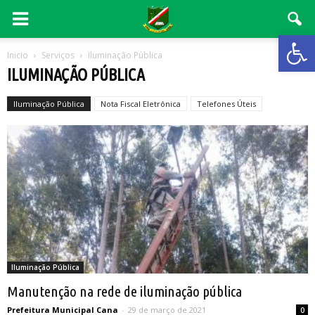
Abrir 
Inicio
Serviços
Iluminação Pública
ILUMINAÇÃO PÚBLICA
Iluminação Pública
Nota Fiscal Eletrônica
Telefones Úteis
Iluminação Pública
Manutenção na rede de iluminação pública
Prefeitura Municipal Cana
-
29 de março de 2021
0