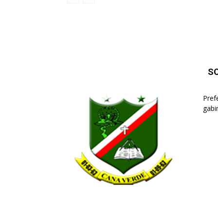
S
Pref
gabi