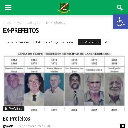
Abrir 
Inicio
Administração
Ex-Prefeitos
EX-PREFEITOS
Departamentos
Estrutura Organizacional
Ex-Prefeitos
Ex-Prefeitos
Ex-Prefeitos
gsweb
-
16 de fevereiro de 2021
0