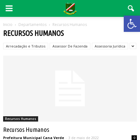
Abrir 
Inicio
Departamentos
Recursos Humanos
RECURSOS HUMANOS
Arrecadação e Tributos
Assessor De Fazenda
Assessoria Jurídica
Recursos Humanos
Recursos Humanos
Prefeitura Municipal Cana Verde
-
3 de maio de 2022
0