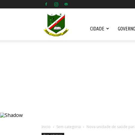
Prefeitura
CIDADE
GOVERN
Municipal
de
Cana
Inicio
Sem categoria
Nova unidade de saúde par