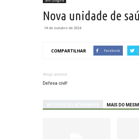
Sem categoria
Nova unidade de sa
Verde
14 de outubro de 2024
COMPARTILHAR
Facebook
Artigo anterior
Defesa civil!
ARTIGOS RELACIONADOS
MAIS DO MES