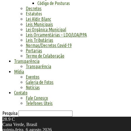
Código de Posturas
Decretos
Estatutos
Lei Aldir Blanc
Leis Municipais
Lei Orgânica Municipal
Leis Orçamentárias – LDO/LOA/PPA
Leis Tributárias
Normas/Decretos Covid-19
Portarias
Termo de Colaboração
Transparência
Transparência
Mídia
Eventos
Galeria de Fotos
Notícias
Contato
Fale Conosco
Telefones Úteis
Pesquisa
28.9
C
Cana Verde, Brasil
quinta-feira, 6 agosto 2026