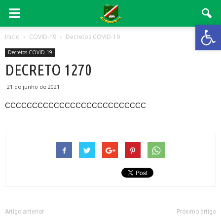
Abrir 
Inicio
COVID-19
Decretos COVID-19
Decretos COVID-19
DECRETO 1270
21 de junho de 2021
CCCCCCCCCCCCCCCCCCCCCCCCCC
Artigo anterior
Próximo artigo